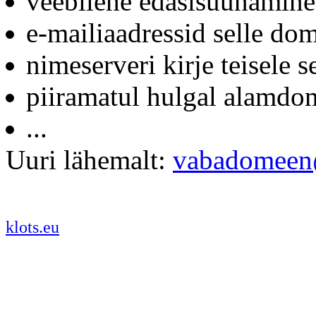
veebilehe edasisuunamine
e-mailiaadressid selle do
nimeserveri kirje teisele s
piiramatul hulgal alamdom
...
Uuri lähemalt:
vabadomeen
klots.eu