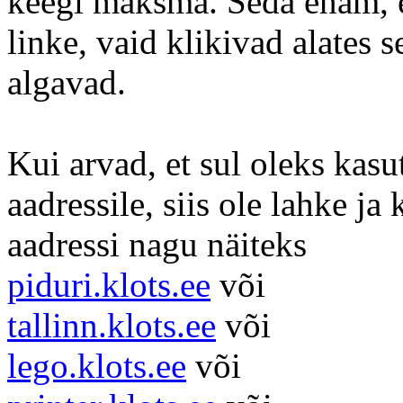
keegi maksma. Seda enam, et
linke, vaid klikivad alates 
algavad.
Kui arvad, et sul oleks kasu
aadressile, siis ole lahke ja
aadressi nagu näiteks
piduri.klots.ee
või
tallinn.klots.ee
või
lego.klots.ee
või