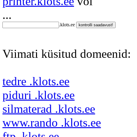
printer.klots.ee
või
...
.klots.ee
Viimati küsitud domeenid:
tedre .klots.ee
piduri .klots.ee
silmaterad .klots.ee
www.rando .klots.ee
ftp .klots.ee