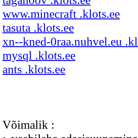
www.minecraft .klots.ee
tasuta .klots.ee
xn--kned-0raa.nuhvel.eu .kl
mysql .klots.ee
ants .klots.ee
Võimalik :