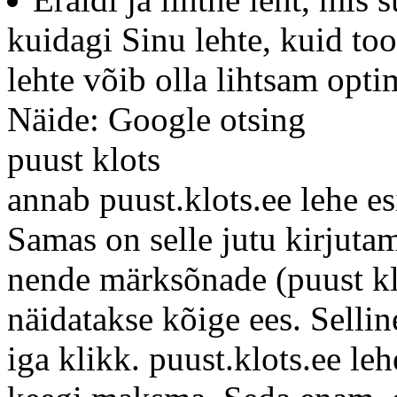
kuidagi Sinu lehte, kuid too
lehte võib olla lihtsam opti
Näide: Google otsing
puust klots
annab puust.klots.ee lehe e
Samas on selle jutu kirjuta
nende märksõnade (puust klo
näidatakse kõige ees. Selli
iga klikk. puust.klots.ee leh