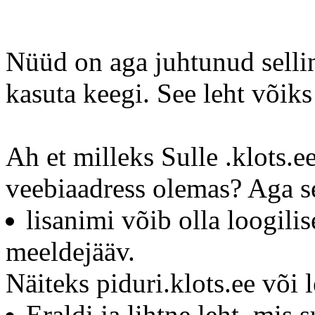
Nüüd on aga juhtunud sellin
kasuta keegi. See leht võik
Ah et milleks Sulle .klots
veebiaadress olemas? Aga sel
lisanimi võib olla loogilis
meeldejääv.
Näiteks piduri.klots.ee või l
Eraldi ja lihtne leht, mis 